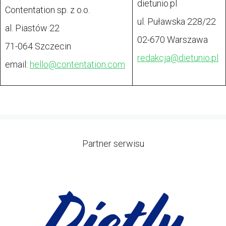
dietunio.pl
Contentation sp. z o.o.
ul. Puławska 228/22
al. Piastów 22
02-670 Warszawa
71-064 Szczecin
redakcja@
dietunio.pl
email:
hello@contentation.com
Partner serwisu