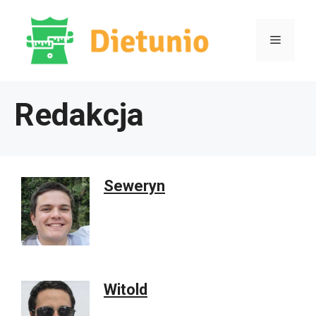
Przejdź
do
Menu
treści
Redakcja
Seweryn
Witold