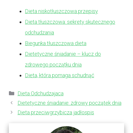
Dieta niskotłuszczowa przepisy
Dieta tłuszczowa: sekrety skutecznego
odchudzania
Biegunka tłuszczowa dieta
Dietetyczne śniadanie – klucz do
zdrowego początku dnia
Dieta, która pomaga schudnąć
Kategorie
Dieta Odchudzajaca
Dietetyczne śniadanie: zdrowy początek dnia
Dieta przeciwgrzybicza jadłospis