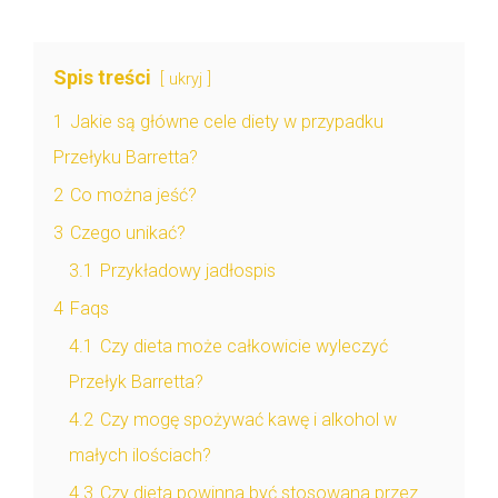
Spis treści
ukryj
1
Jakie są główne cele diety w przypadku
Przełyku Barretta?
2
Co można jeść?
3
Czego unikać?
3.1
Przykładowy jadłospis
4
Faqs
4.1
Czy dieta może całkowicie wyleczyć
Przełyk Barretta?
4.2
Czy mogę spożywać kawę i alkohol w
małych ilościach?
4.3
Czy dieta powinna być stosowana przez