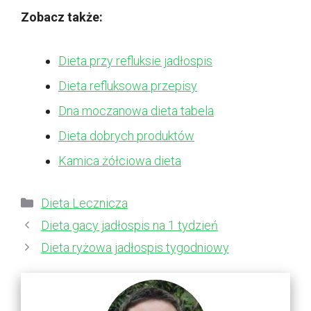
Zobacz także:
Dieta przy refluksie jadłospis
Dieta refluksowa przepisy
Dna moczanowa dieta tabela
Dieta dobrych produktów
Kamica żółciowa dieta
Kategorie
Dieta Lecznicza
Dieta gacy jadłospis na 1 tydzień
Dieta ryżowa jadłospis tygodniowy