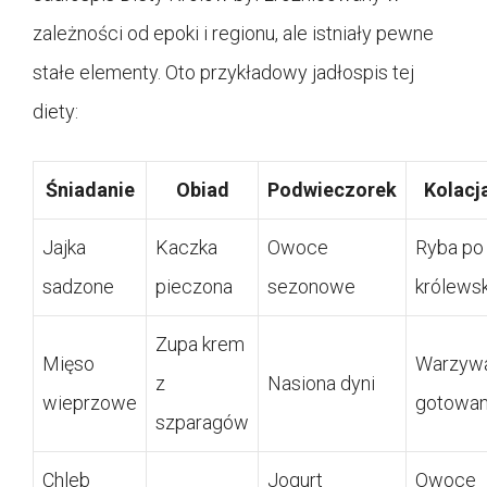
zależności od epoki i regionu, ale istniały pewne
stałe elementy. Oto przykładowy jadłospis tej
diety:
Śniadanie
Obiad
Podwieczorek
Kolacj
Jajka
Kaczka
Owoce
Ryba po
sadzone
pieczona
sezonowe
królews
Zupa krem
Mięso
Warzyw
z
Nasiona dyni
wieprzowe
gotowa
szparagów
Chleb
Jogurt
Owoce